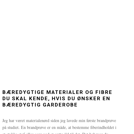
BÆREDYGTIGE MATERIALER OG FIBRE
DU SKAL KENDE, HVIS DU ØNSKER EN
BÆREDYGTIG GARDEROBE
Jeg har været materialenørd siden jeg lavede min første brandprøve
på studiet. En brandprøve er en måde, at bestemme fiberindholdet i