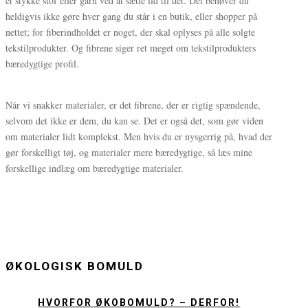
et stykke stof eller garn ved at sætte ild til det. Det behøver du
heldigvis ikke gøre hver gang du står i en butik, eller shopper på
nettet; for fiberindholdet er noget, der skal oplyses på alle solgte
tekstilprodukter. Og fibrene siger ret meget om tekstilprodukters
bæredygtige profil.
Når vi snakker materialer, er det fibrene, der er rigtig spændende,
selvom det ikke er dem, du kan se. Det er også det, som gør viden
om materialer lidt komplekst. Men hvis du er nysgerrig på, hvad der
gør forskelligt tøj, og materialer mere bæredygtige, så læs mine
forskellige indlæg om bæredygtige materialer.
ØKOLOGISK BOMULD
HVORFOR ØKOBOMULD? – DERFOR!