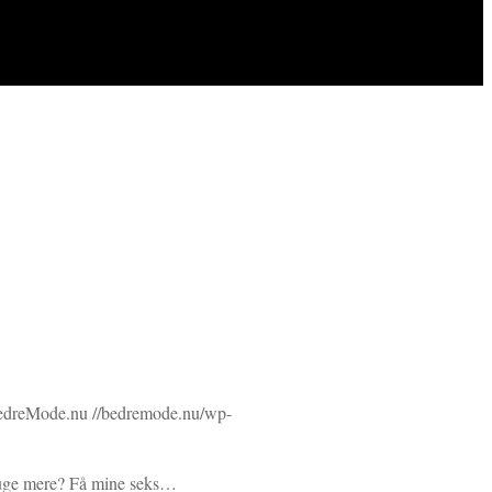
edreMode.nu
//bedremode.nu/wp-
 bruge mere? Få mine seks…