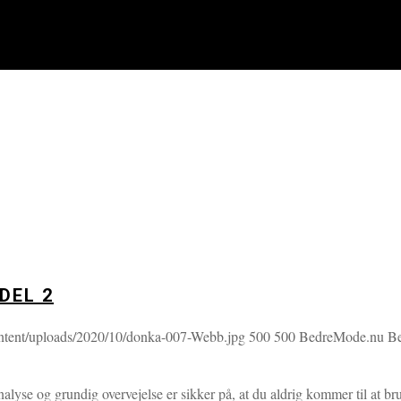
DEL 2
ntent/uploads/2020/10/donka-007-Webb.jpg
500
500
BedreMode.nu
B
alyse og grundig overvejelse er sikker på, at du aldrig kommer til at