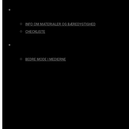
TØJNØRDERI
INFO OM MATERIALER OG BÆREDYGTIGHED
CHECKLISTE
KONTAKT
BEDRE MODE I MEDIERNE