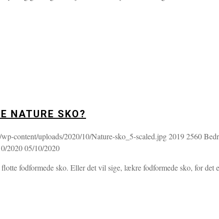
E NATURE SKO?
u/wp-content/uploads/2020/10/Nature-sko_5-scaled.jpg
2019
2560
Bed
10/2020
05/10/2020
tte fodformede sko. Eller det vil sige, lækre fodformede sko, for det e