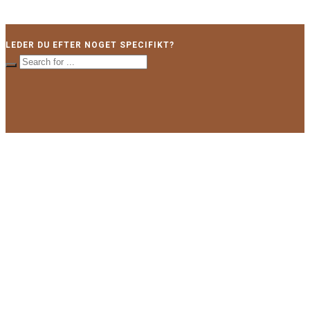
LEDER DU EFTER NOGET SPECIFIKT?
LÆS SENESTE INDLÆG
Rediger dine abonnementer
08/08/2026
BEDRE MODE hjælper kvinder med at klæde sig efter deres
værdier. Del ikke min tekst eller billeder uden tilladelse.