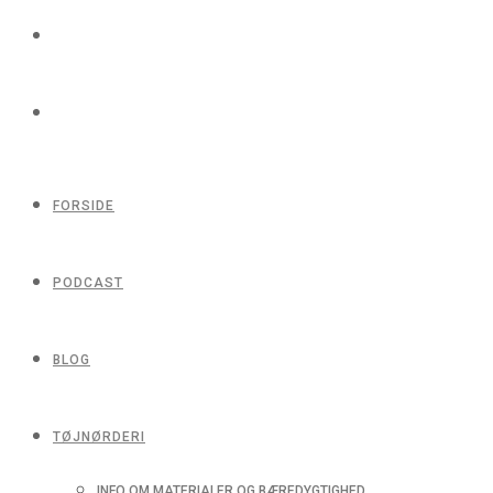
FORSIDE
PODCAST
BLOG
TØJNØRDERI
INFO OM MATERIALER OG BÆREDYGTIGHED