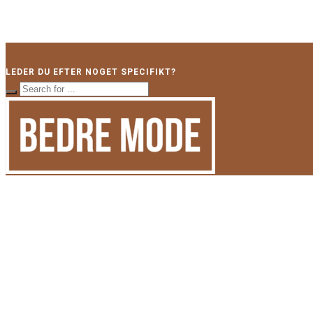
LEDER DU EFTER NOGET SPECIFIKT?
LÆS SENESTE INDLÆG
Rediger dine abonnementer
07/08/2026
BEDRE MODE hjælper kvinder med at klæde sig efter deres værdier. Del